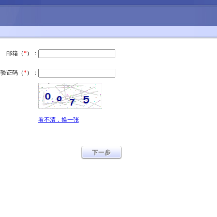
邮箱（
*
）：
验证码（
*
）：
看不清，换一张