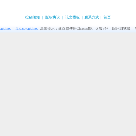
投稿须知
|
版权协议
|
论文模板
|
联系方式
|
首页
nki.net
find.cb.cnki.net
温馨提示：建议您使用Chrome80、火狐74+、IE9+浏